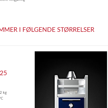
OMMER I FØLGENDE STØRRELSER
25
12 kg
ºC