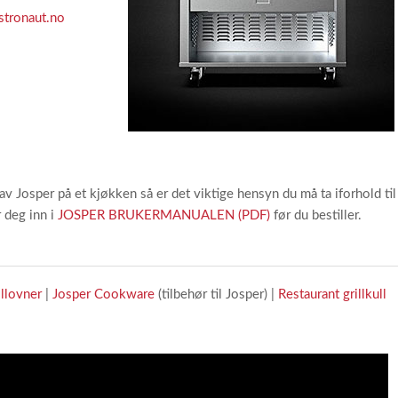
stronaut.no
av Josper på et kjøkken så er det viktige hensyn du må ta iforhold ti
r deg inn i
JOSPER BRUKERMANUALEN (PDF)
før du bestiller.
llovner
|
Josper Cookware
(tilbehør til Josper) |
Restaurant grillkull