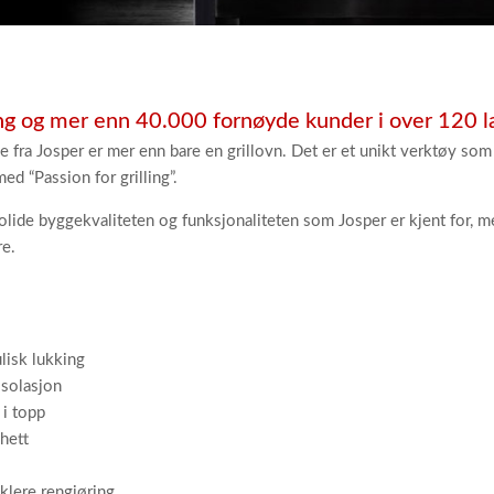
ing og mer enn 40.000 fornøyde kunder i over 120 l
 fra Josper er mer enn bare en grillovn. Det er et unikt verktøy som
ed “Passion for grilling”.
lide byggekvaliteten og funksjonaliteten som Josper er kjent for, me
re.
lisk lukking
isolasjon
i topp
ghett
klere rengjøring