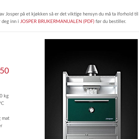
av Josper på et kjøkken så er det viktige hensyn du må ta iforhold ti
r deg inn i
JOSPER BRUKERMANUALEN (PDF)
før du bestiller.
50
20 kg
ºC
g mat
er