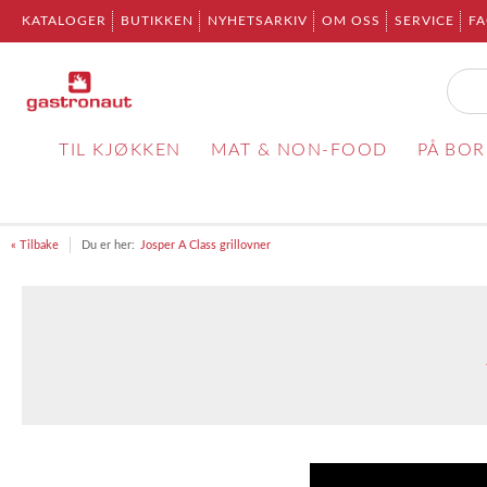
KATALOGER
BUTIKKEN
NYHETSARKIV
OM OSS
SERVICE
F
TIL KJØKKEN
MAT & NON-FOOD
PÅ BO
« Tilbake
Du er her:
Josper A Class grillovner