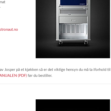
mat
r
tronaut.no
av Josper på et kjøkken så er det viktige hensyn du må ta iforhold til
ANUALEN (PDF)
før du bestiller.