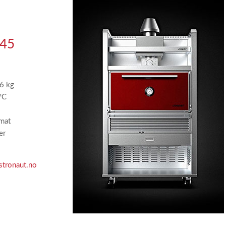
45
16 kg
ºC
mat
er
stronaut.no