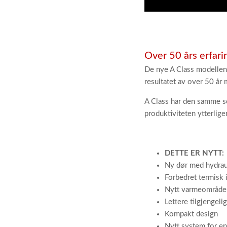
Over 50 års erfar
De nye A Class modellene
resultatet av over 50 år m
A Class har den samme so
produktiviteten ytterlige
DETTE ER NYTT:
Ny dør med hydrau
Forbedret termisk 
Nytt varmeområde 
Lettere tilgjengeli
Kompakt design
Nytt system for en