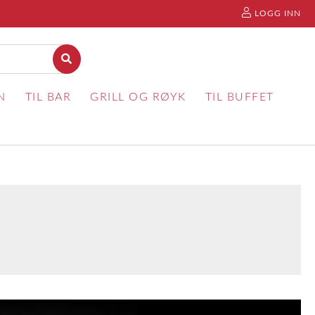
LOGG INN
N
TIL BAR
GRILL OG RØYK
TIL BUFFET
R