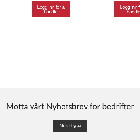
Logg inn for å
Logg inn f
handle
handl
Motta vårt Nyhetsbrev for bedrifter
Meld deg på