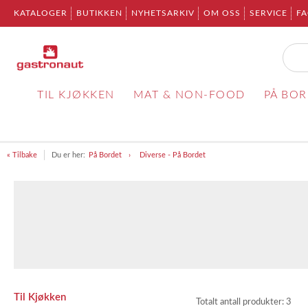
KATALOGER
BUTIKKEN
NYHETSARKIV
OM OSS
SERVICE
F
TIL KJØKKEN
MAT & NON-FOOD
PÅ BO
« Tilbake
Du er her:
På Bordet
Diverse - På Bordet
Til Kjøkken
Totalt antall produkter:
3