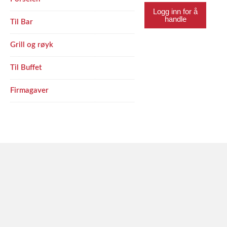
Logg inn for å
handle
Til Bar
Grill og røyk
Til Buffet
Firmagaver