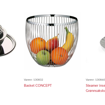
Varenr:
130832
Varenr:
13086
Basket CONCEPT
Steamer ins
Grønnsaksku