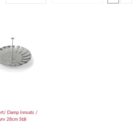
0
ert/ Damp innsats /
rv 28cm Stål