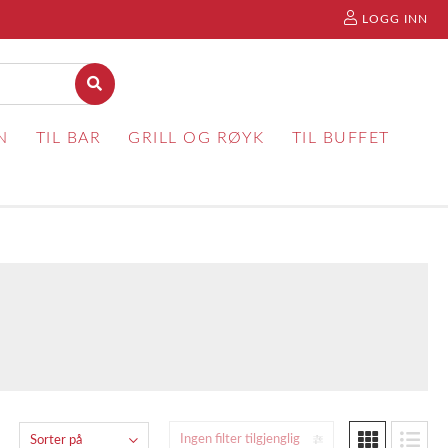
LOGG INN
N
TIL BAR
GRILL OG RØYK
TIL BUFFET
Ingen filter tilgjenglig
Sorter på