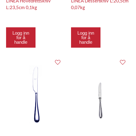
LINEA Hovedrettskniv
LINEA Dessertkniv L:20,5cm
L:23,5cm 0,1kg
0,07kg
Logg inn
Logg inn
for å
for å
handle
handle