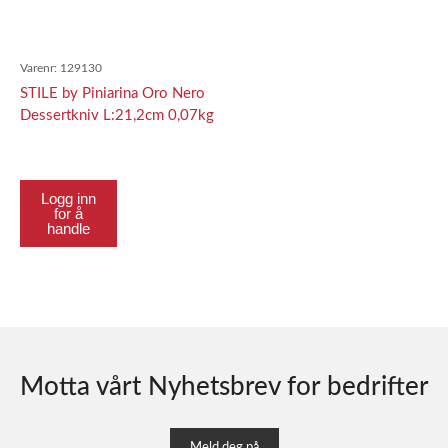
Varenr:
129130
STILE by Piniarina Oro Nero
Dessertkniv L:21,2cm 0,07kg
Logg inn
for å
handle
Motta vårt Nyhetsbrev for bedrifter
Meld deg på