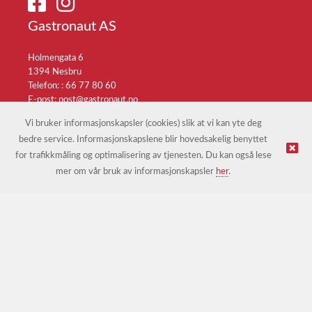
Gastronaut AS
Holmengata 6
1394 Nesbru
Telefon: :
66 77 80 60
E-post:
post@gastronaut.no
Selgerportal
Vi bruker informasjonskapsler (cookies) slik at vi kan yte deg
bedre service. Informasjonskapslene blir hovedsakelig benyttet
for trafikkmåling og optimalisering av tjenesten. Du kan også lese
© Gastronaut AS |
Nettbutikk levert av Kréatif
mer om vår bruk av informasjonskapsler
her
.