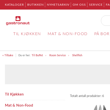
KATALOGER
BUTIKKEN
NYHETSARKIV
OM OSS
SERVICE
F
TIL KJØKKEN
MAT & NON-FOOD
PÅ BO
« Tilbake
Du er her:
Til Buffet
Room Service
Shellfish
Til Kjøkken
Totalt antall produkter:
6
Mat & Non-Food