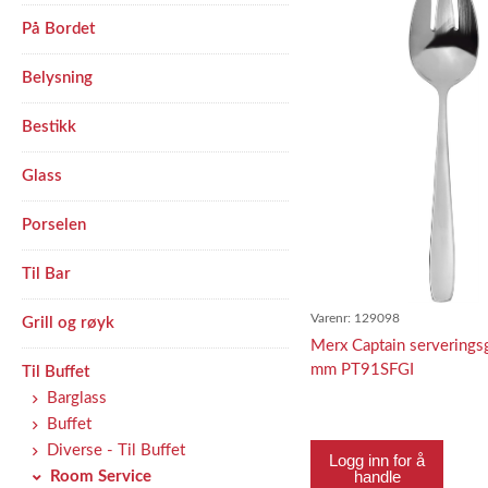
På Bordet
Belysning
Bestikk
Glass
Porselen
Til Bar
Varenr:
129098
Grill og røyk
Merx Captain serverings
mm PT91SFGI
Til Buffet
Barglass
Buffet
Diverse - Til Buffet
Logg inn for å
handle
Room Service