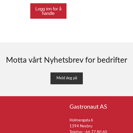
Logg inn for å
handle
Motta vårt Nyhetsbrev for bedrifter
Meld deg på
Gastronaut AS
Holmengata 6
1394 Nesbru
Telefon: :
66 77 80 60