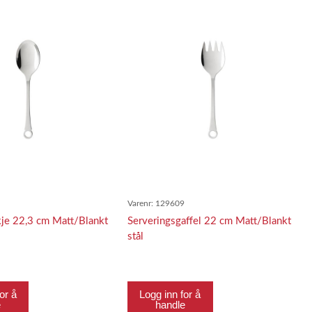
8
Varenr:
129609
kje 22,3 cm Matt/Blankt
Serveringsgaffel 22 cm Matt/Blankt
stål
or å
Logg inn for å
e
handle