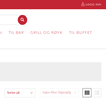
LOGG INN
N
TIL BAR
GRILL OG RØYK
TIL BUFFET
Ingen filter tilgjenglig
Sorter på