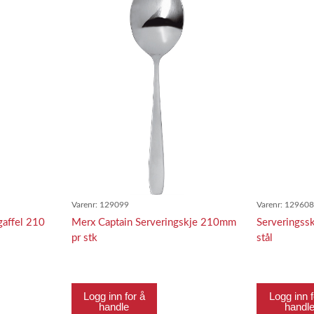
Varenr:
129099
Varenr:
12960
gaffel 210
Merx Captain Serveringskje 210mm
Serveringss
pr stk
stål
Logg inn for å
Logg inn f
handle
handl