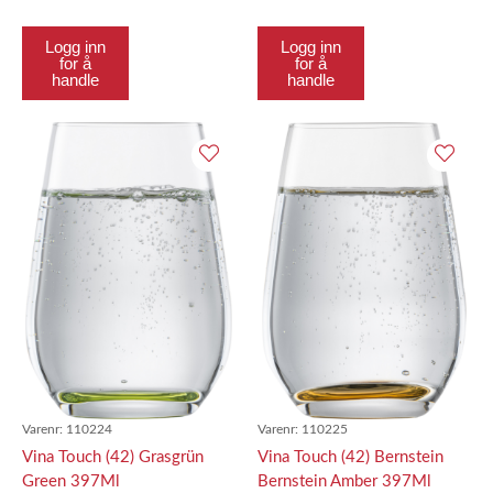
Logg inn
Logg inn
for å
for å
handle
handle
Varenr:
110224
Varenr:
110225
Vina Touch (42) Grasgrün
Vina Touch (42) Bernstein
Green 397Ml
Bernstein Amber 397Ml