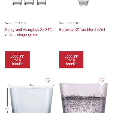
Varenr:
111510
Varenr:
120889
Porsgrund Vannglass 250 Ml.
Belfesta(42) Tumbler 357ml
6 Pk. - Norgesglass
Logg inn
Logg inn
for å
for å
handle
handle