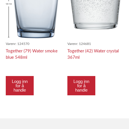
Varenr:
124570
Varenr:
124681
Together (79) Water smoke
Together (42) Water crystal
blue 548ml
367ml
Logg inn
Logg inn
for å
for å
handle
handle