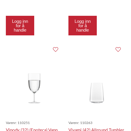
Logg inn
Logg inn
for å
for å
handle
handle
Varenr:
110251
Varenr:
110263
Vinody (32) (Enoteca) Vann
Vivami (42) Allround Tumbler