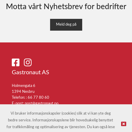
Motta vårt Nyhetsbrev for bedrifter
Meld deg på
Gastronaut AS
Holmengata 6
1394 Nesbru
Telefon: :
66 77 80 60
E-post:
post@gastronaut.no
Selgerportal
Vi bruker informasjonskapsler (cookies) slik at vi kan yte deg
bedre service. Informasjonskapslene blir hovedsakelig benyttet
for trafikkmåling og optimalisering av tjenesten. Du kan også lese
© Gastronaut AS |
Nettbutikk levert av Kréatif