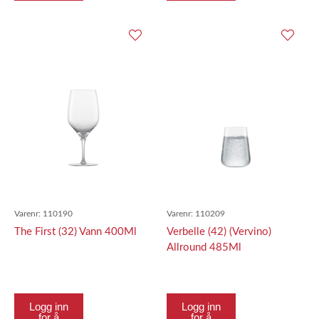
Varenr:
110190
Varenr:
110209
The First (32) Vann 400Ml
Verbelle (42) (Vervino)
Allround 485Ml
Logg inn
Logg inn
for å
for å