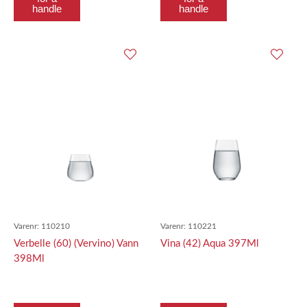
handle
handle
Varenr:
110210
Varenr:
110221
Verbelle (60) (Vervino) Vann
Vina (42) Aqua 397Ml
398Ml