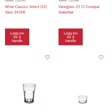
Varenr:
110290
Varenr:
110588
Wine Classics Select (32)
Vannglass 25 Cl Conique
Vann 345Ml
Stabelbar
Logg inn
Logg inn
for å
for å
handle
handle