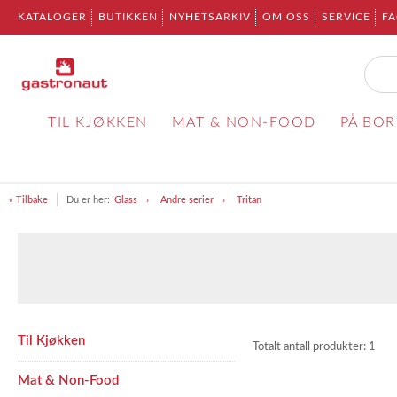
KATALOGER
BUTIKKEN
NYHETSARKIV
OM OSS
SERVICE
F
TIL KJØKKEN
MAT & NON-FOOD
PÅ BO
« Tilbake
Du er her:
Glass
Andre serier
Tritan
Til Kjøkken
Totalt antall produkter:
1
Mat & Non-Food