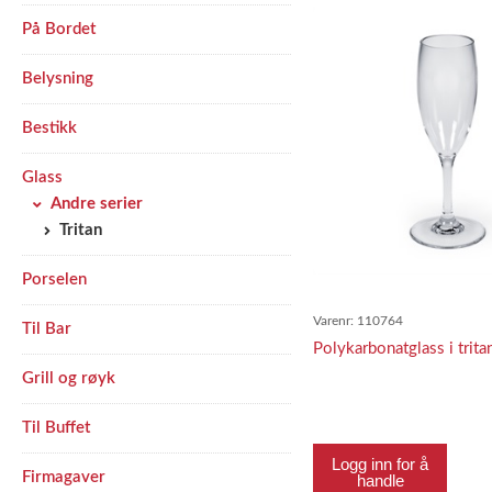
På Bordet
Belysning
Bestikk
Glass
Andre serier
Tritan
Porselen
Varenr:
110764
Til Bar
Polykarbonatglass i trit
Grill og røyk
Til Buffet
Logg inn for å
Firmagaver
handle