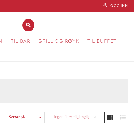
LOGG INN
N
TIL BAR
GRILL OG RØYK
TIL BUFFET
Ingen filter tilgjenglig
Sorter på