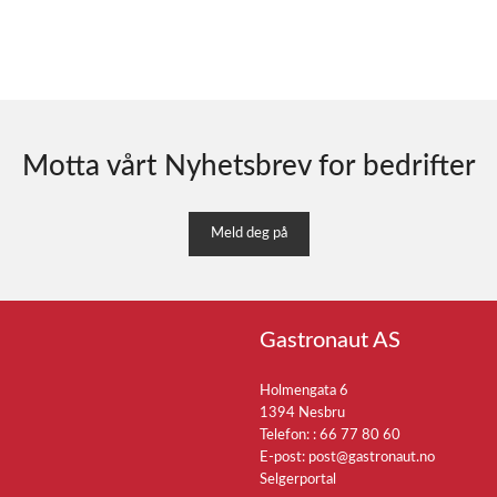
Motta vårt Nyhetsbrev for bedrifter
Meld deg på
Gastronaut AS
Holmengata 6
1394 Nesbru
Telefon: :
66 77 80 60
E-post:
post@gastronaut.no
Selgerportal