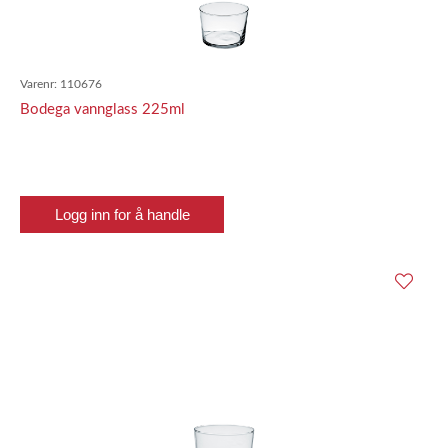
Varenr:
110676
Bodega vannglass 225ml
Logg inn for å handle