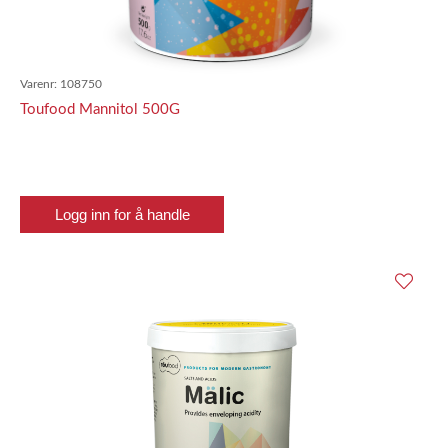
Varenr:
108750
Toufood Mannitol 500G
Logg inn for å handle