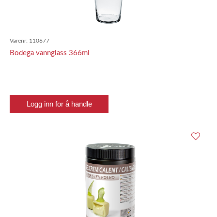
Varenr:
110677
Bodega vannglass 366ml
Logg inn for å handle