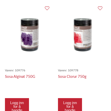
Varenr:
109776
Varenr:
109778
Sosa Alginat 750G
Sosa Clorur 750g
Logg inn
Logg inn
for å
for å
handle
handle