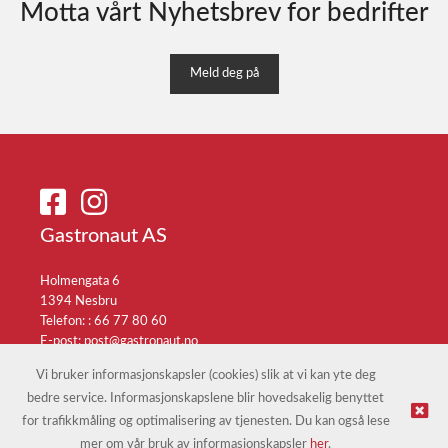
Motta vårt Nyhetsbrev for bedrifter
Meld deg på
Gastronaut AS
Holmengata 6
1394 Nesbru
Telefon: :
66 77 80 60
E-post:
post@gastronaut.no
Selgerportal
Vi bruker informasjonskapsler (cookies) slik at vi kan yte deg
bedre service. Informasjonskapslene blir hovedsakelig benyttet
for trafikkmåling og optimalisering av tjenesten. Du kan også lese
© Gastronaut AS |
Nettbutikk levert av Kréatif
mer om vår bruk av informasjonskapsler
her
.