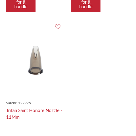
for å
for å
handle
handle
Varenr:
122975
Tritan Saint Honore Nozzle -
11Mm