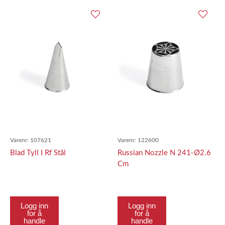
Varenr:
107621
Varenr:
122600
Blad Tyll I Rf Stål
Russian Nozzle N 241-Ø2.6
Cm
Logg inn
Logg inn
for å
for å
handle
handle