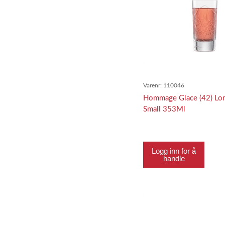
Varenr:
110046
Hommage Glace (42) Lon
Small 353Ml
Logg inn for å
handle