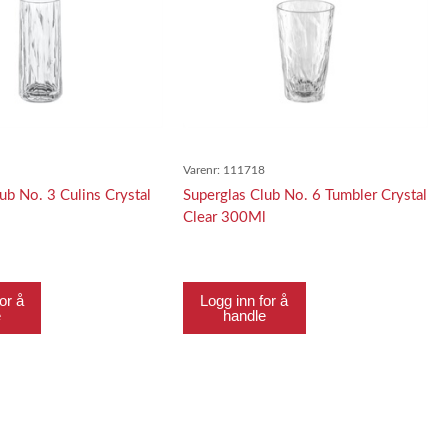
7
Varenr:
111718
ub No. 3 Culins Crystal
Superglas Club No. 6 Tumbler Crystal
l
Clear 300Ml
or å
Logg inn for å
e
handle