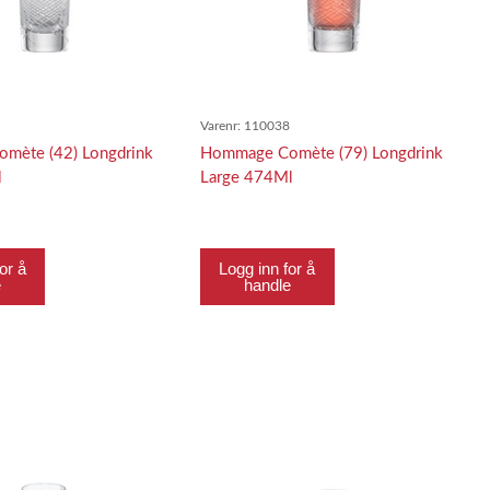
6
Varenr:
110038
mète (42) Longdrink
Hommage Comète (79) Longdrink
l
Large 474Ml
or å
Logg inn for å
e
handle