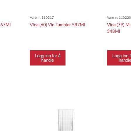
Varenr:
110217
Varenr:
11022
 367Ml
Vina (60) Vin Tumbler 587Ml
Vina (79) M
548Ml
Logg inn for å
Logg inn f
handle
handl