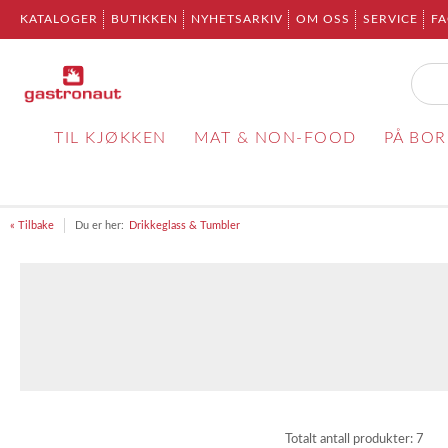
KATALOGER
BUTIKKEN
NYHETSARKIV
OM OSS
SERVICE
F
TIL KJØKKEN
MAT & NON-FOOD
PÅ BO
« Tilbake
Du er her:
Drikkeglass & Tumbler
Totalt antall produkter:
7