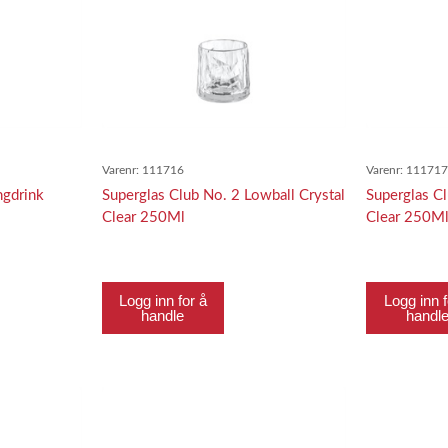
Varenr:
111716
Varenr:
11171
gdrink
Superglas Club No. 2 Lowball Crystal
Superglas Cl
Clear 250Ml
Clear 250M
Logg inn for å
Logg inn f
handle
handl