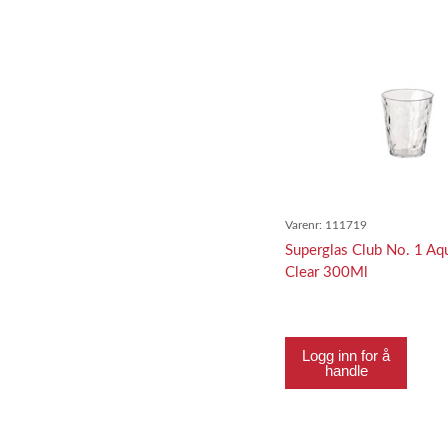
Varenr:
111719
Superglas Club No. 1 Aqu
Clear 300Ml
Logg inn for å
handle