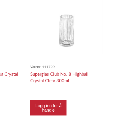
Varenr:
111720
a Crystal
Superglas Club No. 8 Highball
Crystal Clear 300ml
Logg inn for å
handle