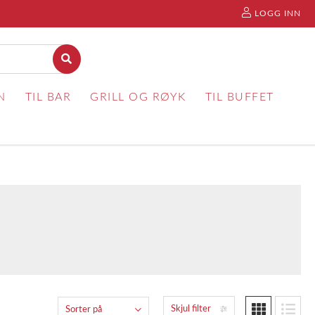
LOGG INN
N
TIL BAR
GRILL OG RØYK
TIL BUFFET
Skjul filter
Sorter på