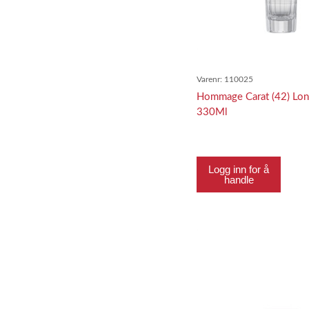
Varenr:
110025
Hommage Carat (42) Lon
330Ml
Logg inn for å
handle