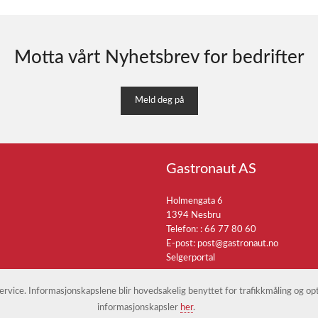
Motta vårt Nyhetsbrev for bedrifter
Meld deg på
Gastronaut AS
Holmengata 6
1394 Nesbru
Telefon: :
66 77 80 60
E-post:
post@gastronaut.no
Selgerportal
 service. Informasjonskapslene blir hovedsakelig benyttet for trafikkmåling og o
informasjonskapsler
her
.