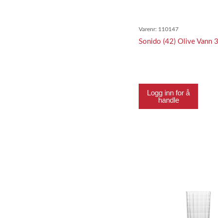
Varenr:
110147
Sonido (42) Olive Vann
Logg inn for å
handle