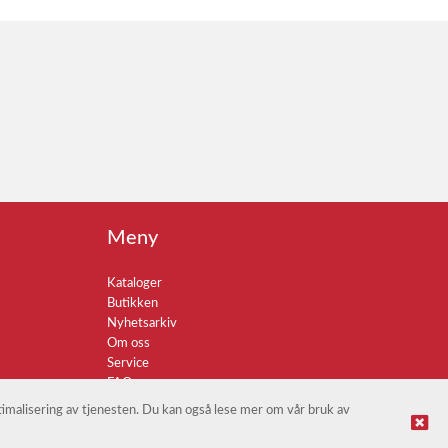
Meny
Kataloger
Butikken
Nyhetsarkiv
Om oss
Service
FAQ
ptimalisering av tjenesten. Du kan også lese mer om vår bruk av
© Gastronaut AS |
Nettbutikk levert av Kréatif