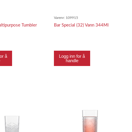
0
Varenr:
109915
ultipurpose Tumbler
Bar Special (32) Vann 344Ml
or å
Logg inn for å
e
handle