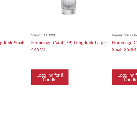
Varenr:
110028
Varenr:
11003
gdrink Small
Hommage Carat (79) Longdrink Large
Hommage Co
445Ml
Small 353M
Logg inn for å
Logg inn f
handle
handl