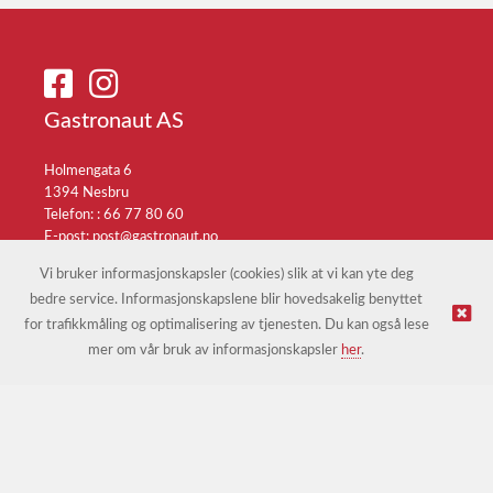
Gastronaut AS
Holmengata 6
1394 Nesbru
Telefon: :
66 77 80 60
E-post:
post@gastronaut.no
Selgerportal
Vi bruker informasjonskapsler (cookies) slik at vi kan yte deg
bedre service. Informasjonskapslene blir hovedsakelig benyttet
for trafikkmåling og optimalisering av tjenesten. Du kan også lese
© Gastronaut AS |
Nettbutikk levert av Kréatif
mer om vår bruk av informasjonskapsler
her
.