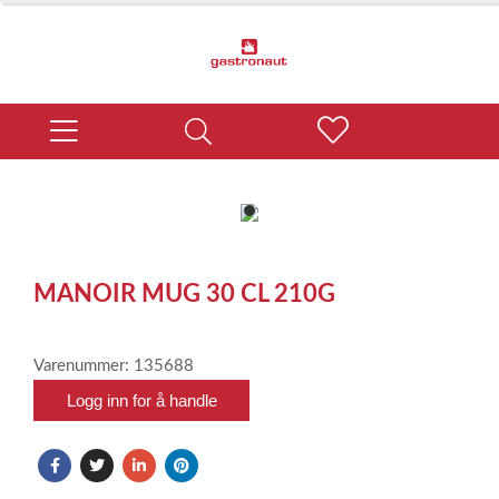
item
0
Item
1
MANOIR MUG 30 CL 210G
of
1
Varenummer: 135688
Logg inn for å handle