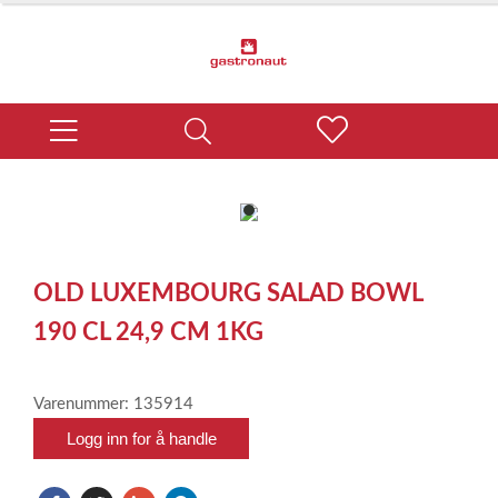
item
0
Item
1
OLD LUXEMBOURG SALAD BOWL
of
1
190 CL 24,9 CM 1KG
Varenummer: 135914
Logg inn for å handle