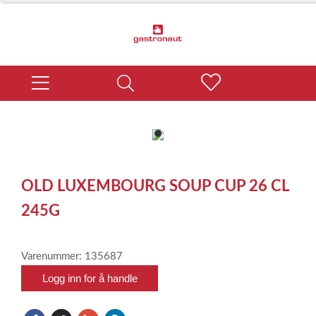
item
0
Item
1
OLD LUXEMBOURG SOUP CUP 26 CL
of
1
245G
Varenummer: 135687
Logg inn for å handle