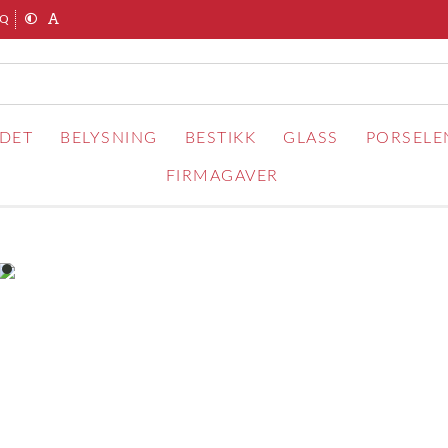
AQ
RDET
BELYSNING
BESTIKK
GLASS
PORSELE
FIRMAGAVER
item
0