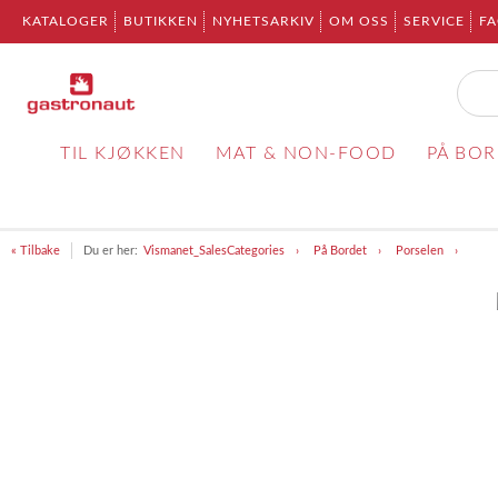
KATALOGER
BUTIKKEN
NYHETSARKIV
OM OSS
SERVICE
F
TIL KJØKKEN
MAT & NON-FOOD
PÅ BO
« Tilbake
Du er her:
Vismanet_SalesCategories
På Bordet
Porselen
Item
1
of
1