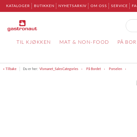
KATALOGER
BUTIKKEN
NYHETSARKIV
OM OSS
SERVICE
F
TIL KJØKKEN
MAT & NON-FOOD
PÅ BO
« Tilbake
Du er her:
Vismanet_SalesCategories
På Bordet
Porselen
Item
1
of
1