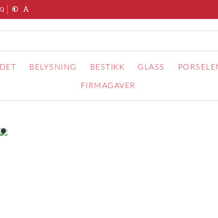
AQ
RDET
BELYSNING
BESTIKK
GLASS
PORSELE
FIRMAGAVER
item
0