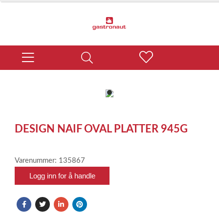
item
0
Item
1
DESIGN NAIF OVAL PLATTER 945G
of
1
Varenummer: 135867
Logg inn for å handle