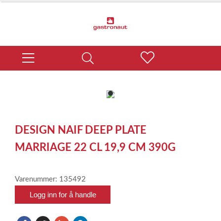
item
0
Item
1
DESIGN NAIF DEEP PLATE
of
1
MARRIAGE 22 CL 19,9 CM 390G
Varenummer: 135492
Logg inn for å handle