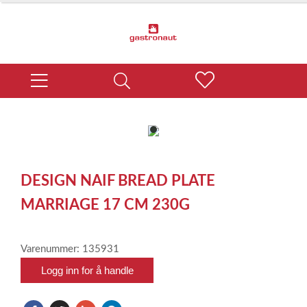
item
0
Item
1
DESIGN NAIF BREAD PLATE
of
1
MARRIAGE 17 CM 230G
Varenummer: 135931
Logg inn for å handle