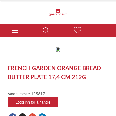
item
0
Item
1
FRENCH GARDEN ORANGE BREAD
of
1
BUTTER PLATE 17,4 CM 219G
Varenummer: 135617
Logg inn for å handle