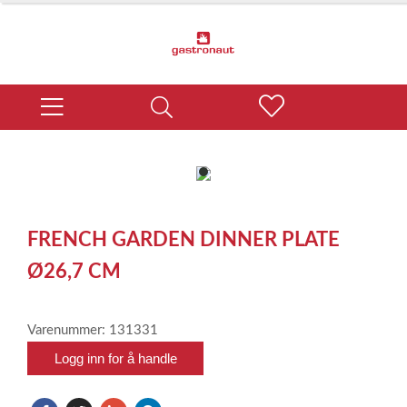
item
0
Item
1
FRENCH GARDEN DINNER PLATE
of
1
Ø26,7 CM
Varenummer: 131331
Logg inn for å handle