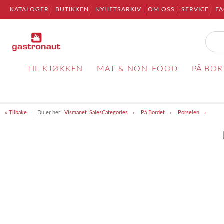
KATALOGER
BUTIKKEN
NYHETSARKIV
OM OSS
SERVICE
F
TIL KJØKKEN
MAT & NON-FOOD
PÅ BO
« Tilbake
Du er her:
Vismanet_SalesCategories
På Bordet
Porselen
Item
1
of
1