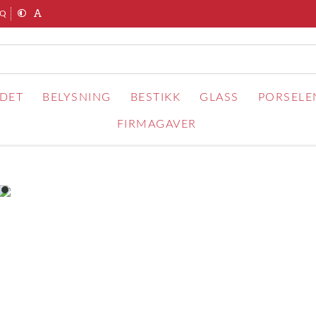
AQ
RDET
BELYSNING
BESTIKK
GLASS
PORSELE
FIRMAGAVER
item
0