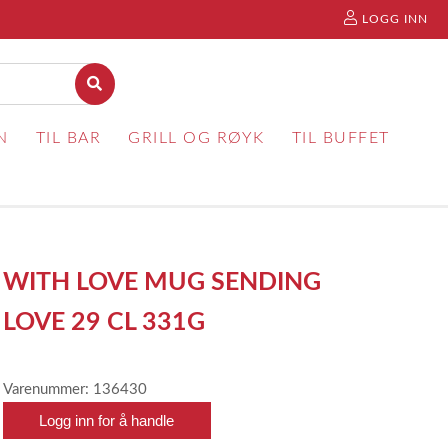
LOGG INN
N
TIL BAR
GRILL OG RØYK
TIL BUFFET
WITH LOVE MUG SENDING
LOVE 29 CL 331G
Varenummer: 136430
Logg inn for å handle