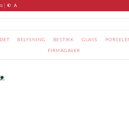
AQ
RDET
BELYSNING
BESTIKK
GLASS
PORSELE
FIRMAGAVER
item
0