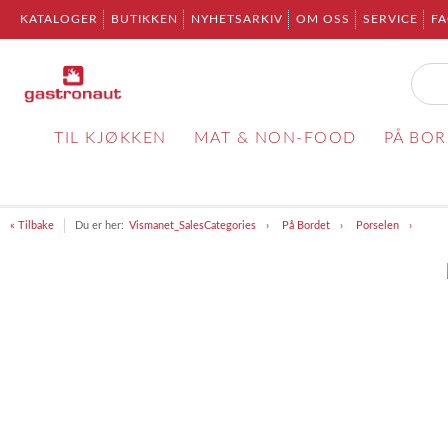
KATALOGER
BUTIKKEN
NYHETSARKIV
OM OSS
SERVICE
F
TIL KJØKKEN
MAT & NON-FOOD
PÅ BO
« Tilbake
Du er her:
Vismanet_SalesCategories
På Bordet
Porselen
Item
1
of
1