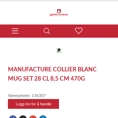
item
0
Item
1
MANUFACTURE COLLIER BLANC
of
1
MUG SET 28 CL 8,5 CM 470G
Varenummer: 136307
Logg inn for å handle