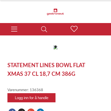
item
0
Item
1
STATEMENT LINES BOWL FLAT
of
1
XMAS 37 CL 18,7 CM 386G
Varenummer: 136368
Logg inn for å handle