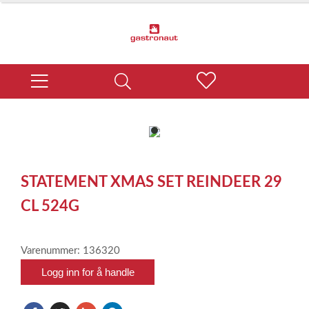
item
0
Item
1
STATEMENT XMAS SET REINDEER 29
of
1
CL 524G
Varenummer: 136320
Logg inn for å handle