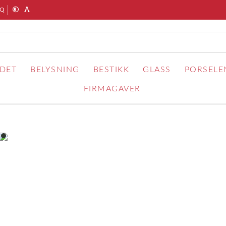
AQ
RDET
BELYSNING
BESTIKK
GLASS
PORSELE
FIRMAGAVER
item
0