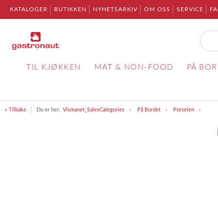
KATALOGER
BUTIKKEN
NYHETSARKIV
OM OSS
SERVICE
F
TIL KJØKKEN
MAT & NON-FOOD
PÅ BO
« Tilbake
Du er her:
Vismanet_SalesCategories
På Bordet
Porselen
Item
1
of
1