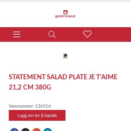
item
0
Item
1
STATEMENT SALAD PLATE JE T'AIME
of
1
21,2 CM 380G
Varenummer: 136316
Logg inn for å handle