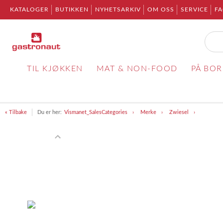
KATALOGER
BUTIKKEN
NYHETSARKIV
OM OSS
SERVICE
F
TIL KJØKKEN
MAT & NON-FOOD
PÅ BO
« Tilbake
Du er her:
Vismanet_SalesCategories
Merke
Zwiesel
Item
1
of
4