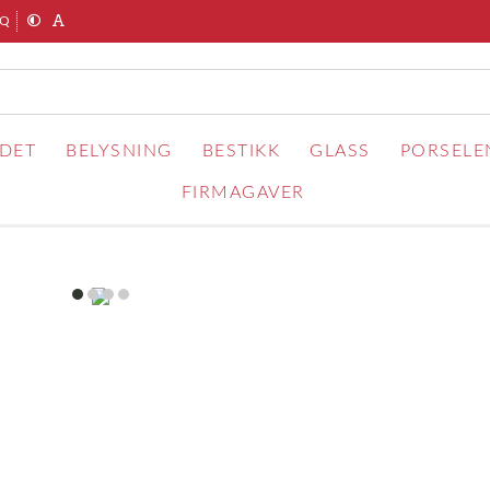
AQ
RDET
BELYSNING
BESTIKK
GLASS
PORSELE
FIRMAGAVER
item
item
item
item
0
1
2
3