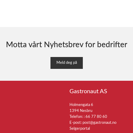
Motta vårt Nyhetsbrev for bedrifter
Meld deg på
Gastronaut AS
Holmengata 6
1394 Nesbru
Telefon: :
66 77 80 60
E-post:
post@gastronaut.no
Selgerportal