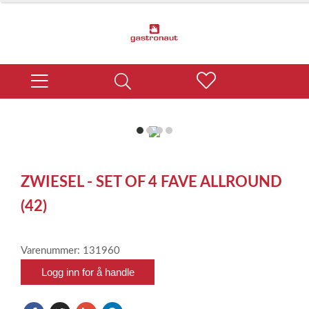
item
item
item
item
0
1
2
3
Item
1
ZWIESEL - SET OF 4 FAVE ALLROUND
of
4
(42)
Varenummer: 131960
Logg inn for å handle