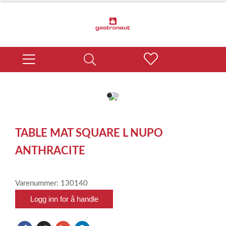
item
item
0
1
Item
1
TABLE MAT SQUARE L NUPO
of
2
ANTHRACITE
Varenummer: 130140
Logg inn for å handle