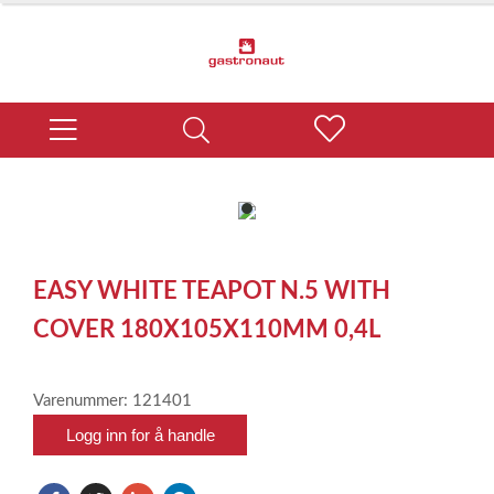
item
0
Item
1
EASY WHITE TEAPOT N.5 WITH
of
1
COVER 180X105X110MM 0,4L
Varenummer: 121401
Logg inn for å handle