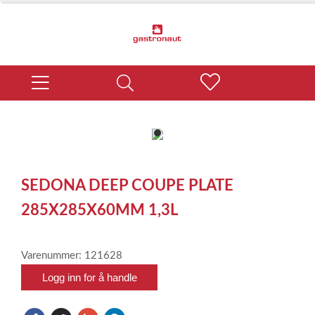
item
0
Item
1
SEDONA DEEP COUPE PLATE
of
1
285X285X60MM 1,3L
Varenummer: 121628
Logg inn for å handle