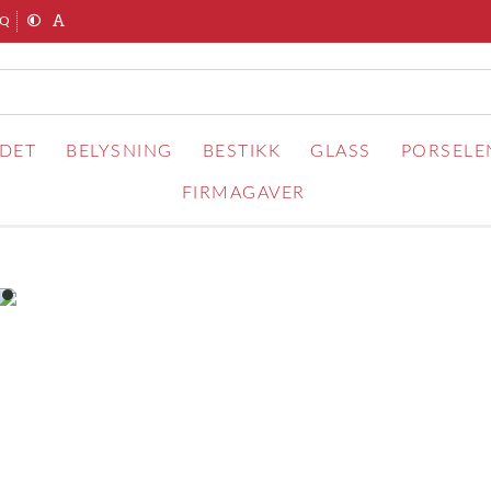
AQ
RDET
BELYSNING
BESTIKK
GLASS
PORSELE
FIRMAGAVER
item
0