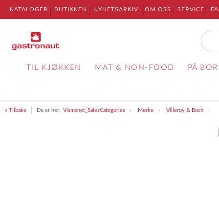
KATALOGER
BUTIKKEN
NYHETSARKIV
OM OSS
SERVICE
F
TIL KJØKKEN
MAT & NON-FOOD
PÅ BO
« Tilbake
Du er her:
Vismanet_SalesCategories
Merke
Villeroy & Boch
Item
1
of
1