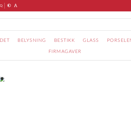
AQ
RDET
BELYSNING
BESTIKK
GLASS
PORSELE
FIRMAGAVER
item
0