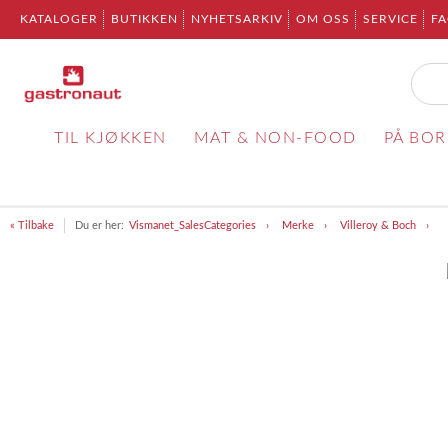
KATALOGER
BUTIKKEN
NYHETSARKIV
OM OSS
SERVICE
F
TIL KJØKKEN
MAT & NON-FOOD
PÅ BO
« Tilbake
Du er her:
Vismanet_SalesCategories
Merke
Villeroy & Boch
Item
1
of
1