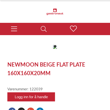
item
0
Item
1
NEWMOON BEIGE FLAT PLATE
of
1
160X160X20MM
Varenummer: 122039
Logg inn for å handle