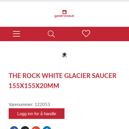
item
0
Item
1
THE ROCK WHITE GLACIER SAUCER
of
1
155X155X20MM
Varenummer: 122053
Logg inn for å handle