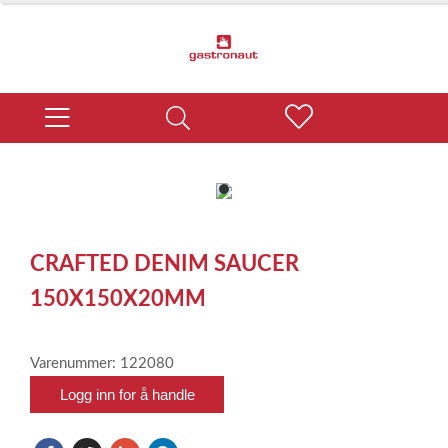
item
0
Item
1
CRAFTED DENIM SAUCER
of
1
150X150X20MM
Varenummer: 122080
Logg inn for å handle