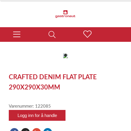
item
0
Item
1
CRAFTED DENIM FLAT PLATE
of
1
290X290X30MM
Varenummer: 122085
Logg inn for å handle