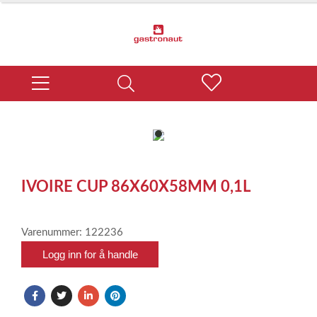
item
0
Item
1
IVOIRE CUP 86X60X58MM 0,1L
of
1
Varenummer: 122236
Logg inn for å handle