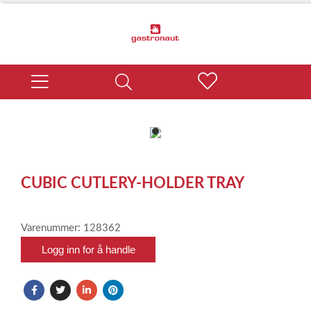
item
0
Item
1
CUBIC CUTLERY-HOLDER TRAY
of
1
Varenummer: 128362
Logg inn for å handle