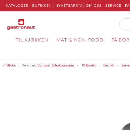
KATALOGER
BUTIKKEN
NYHETSARKIV
OM OSS
SERVICE
F
TIL KJØKKEN
MAT & NON-FOOD
PÅ BO
« Tilbake
Du er her:
Vismanet_SalesCategories
På Bordet
Bestikk
Serve