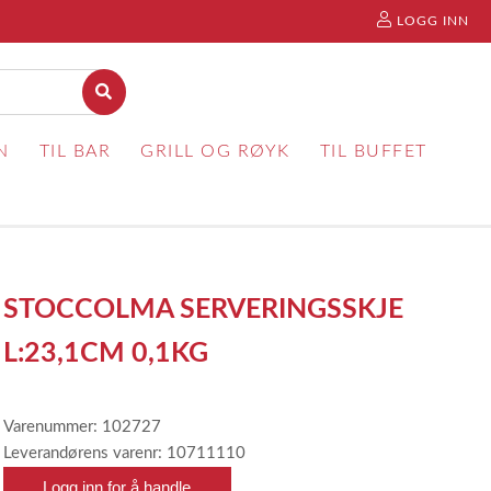
LOGG INN
N
TIL BAR
GRILL OG RØYK
TIL BUFFET
STOCCOLMA SERVERINGSSKJE
L:23,1CM 0,1KG
Varenummer: 102727
Leverandørens varenr: 10711110
Logg inn for å handle