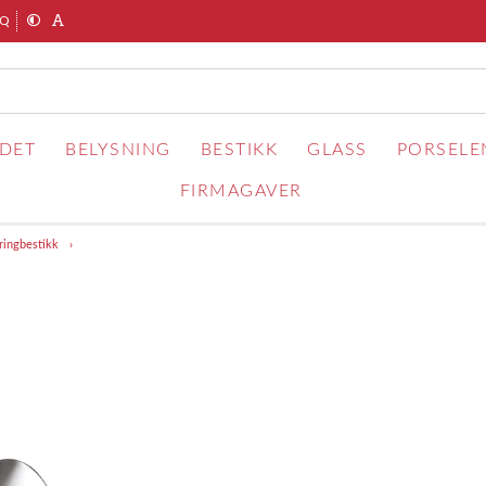
AQ
RDET
BELYSNING
BESTIKK
GLASS
PORSELE
FIRMAGAVER
ringbestikk