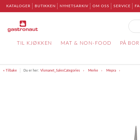
KATALOGER
BUTIKKEN
NYHETSARKIV
OM OSS
SERVICE
F
TIL KJØKKEN
MAT & NON-FOOD
PÅ BO
« Tilbake
Du er her:
Vismanet_SalesCategories
Merke
Mepra