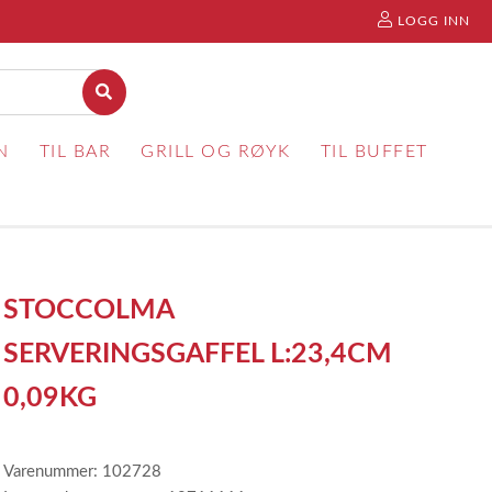
LOGG INN
N
TIL BAR
GRILL OG RØYK
TIL BUFFET
STOCCOLMA
SERVERINGSGAFFEL L:23,4CM
0,09KG
Varenummer: 102728