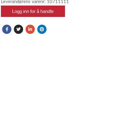
Leverandørens varenr: 10711111
Logg inn for å handle