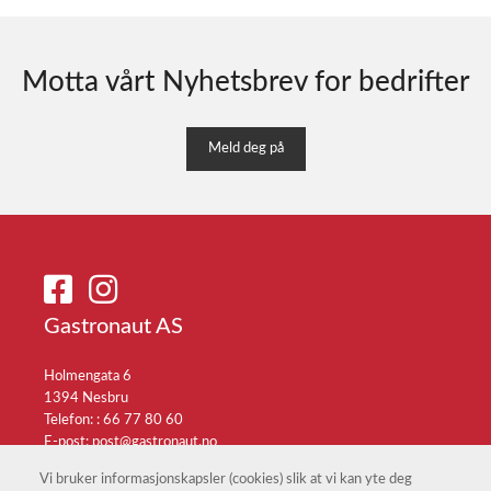
Motta vårt Nyhetsbrev for bedrifter
Meld deg på
Gastronaut AS
Holmengata 6
1394 Nesbru
Telefon: :
66 77 80 60
E-post:
post@gastronaut.no
Selgerportal
Vi bruker informasjonskapsler (cookies) slik at vi kan yte deg