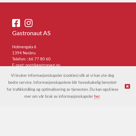
Gastronaut AS
Holmengata 6
1394 Nesbru
Telefon: :
66 77 80 60
E-post:
post@gastronaut.no
Selgerportal
Vi bruker informasjonskapsler (cookies) slik at vi kan yte deg
bedre service. Informasjonskapslene blir hovedsakelig benyttet
for trafikkmåling og optimalisering av tjenesten. Du kan også lese
© Gastronaut AS |
Nettbutikk levert av Kréatif
mer om vår bruk av informasjonskapsler
her
.