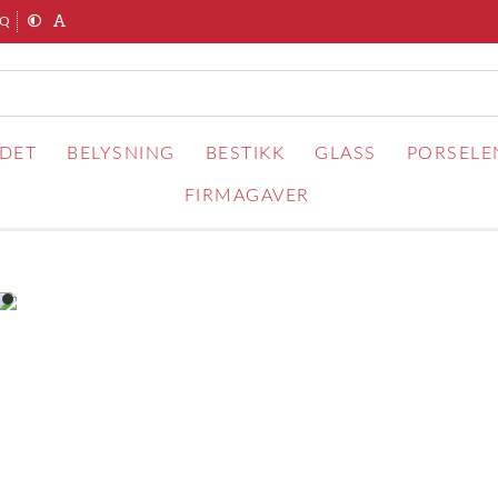
AQ
RDET
BELYSNING
BESTIKK
GLASS
PORSELE
FIRMAGAVER
item
0