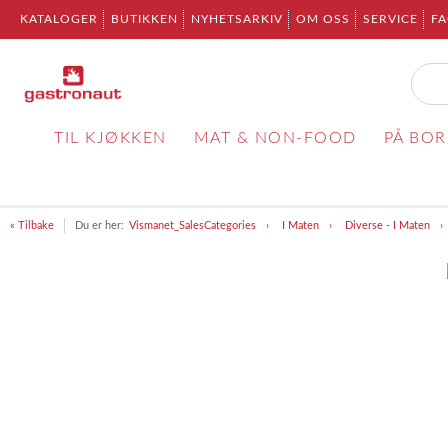
KATALOGER
BUTIKKEN
NYHETSARKIV
OM OSS
SERVICE
F
TIL KJØKKEN
MAT & NON-FOOD
PÅ BO
« Tilbake
Du er her:
Vismanet_SalesCategories
I Maten
Diverse - I Maten
Item
1
of
1