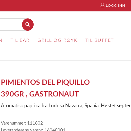
LOGG INN
N
TIL BAR
GRILL OG RØYK
TIL BUFFET
PIMIENTOS DEL PIQUILLO
390GR , GASTRONAUT
Aromatisk paprika fra Lodosa Navarra, Spania. Høstet septem
Varenummer: 111802
Leverandørens varenr: 16040001