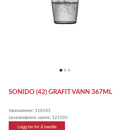
item
item
item
0
1
2
Item
1
SONIDO (42) GRAFIT VANN 367ML
of
3
Varenummer: 110141
Leverandørens varenr: 121503
Logg inn for å handle