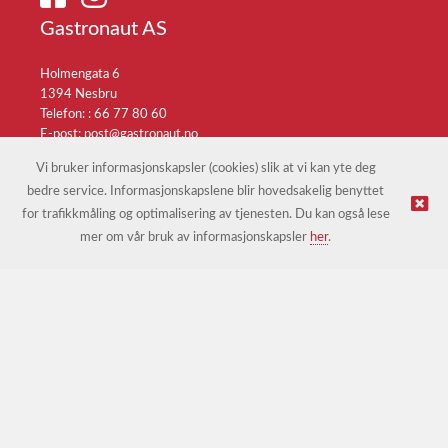
Gastronaut AS
Holmengata 6
1394 Nesbru
Telefon: :
66 77 80 60
E-post:
post@gastronaut.no
Selgerportal
Vi bruker informasjonskapsler (cookies) slik at vi kan yte deg
bedre service. Informasjonskapslene blir hovedsakelig benyttet
for trafikkmåling og optimalisering av tjenesten. Du kan også lese
© Gastronaut AS |
Nettbutikk levert av Kréatif
mer om vår bruk av informasjonskapsler
her
.