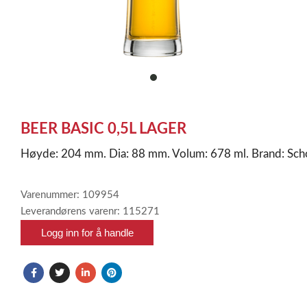
item
0
Item
1
BEER BASIC 0,5L LAGER
of
1
Høyde: 204 mm. Dia: 88 mm. Volum: 678 ml. Brand: Sch
Varenummer: 109954
Leverandørens varenr: 115271
Logg inn for å handle